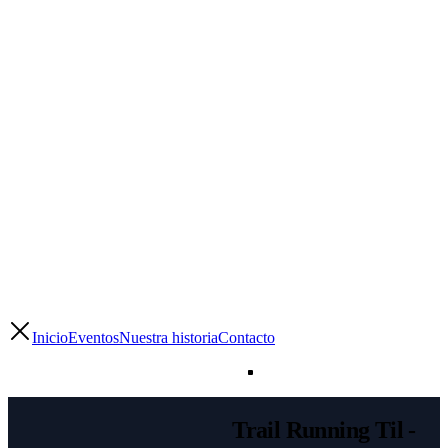
Inicio
Eventos
Nuestra historia
Contacto
Trail Running Til -