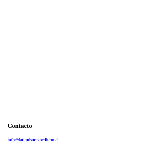
Contacto
info@latitudsurexpedition.cl