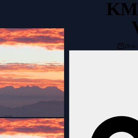
KM 
28 de