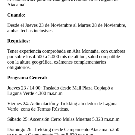
Atacama!
Cuando:
Desde el Jueves 23 de Noviembre al Martes 28 de Noviembre,
ambas fechas inclusives.
Requisitos:
Tener experiencia comprobada en Alta Montaña, con cumbres
por sobre los 4.500 a 5.000 mts de altitud, salud compatible
con la altura geográfica, exámenes complementarios
obligatorios.
Programa General:
Jueves 23 / 14:00: Traslado desde Mall Plaza Copiapó a
Laguna Verde 4.300 m.s.n.m.
Viernes 24: Aclimatación y Trekking alrededor de Laguna
Verde, zona de Termas Rústicas.
Sábado 25: Ascensión Cerro Mulas Muertas 5.323 m.s.n.m
Domingo 26: Trekking desde Campamento Atacama 5.250
m.s.n.m. a Campamento Tejos 5.820 m.s.n.m