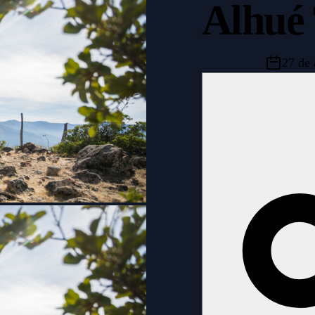
Alhué 
27 de 